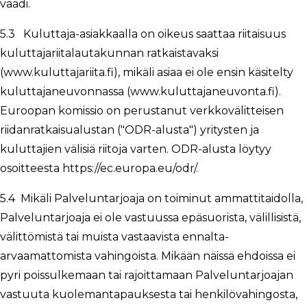
vaadi.
5.3 Kuluttaja-asiakkaalla on oikeus saattaa riitaisuus
kuluttajariitalautakunnan ratkaistavaksi
(www.kuluttajariita.fi), mikäli asiaa ei ole ensin käsitelty
kuluttajaneuvonnassa (www.kuluttajaneuvonta.fi).
Euroopan komissio on perustanut verkkovälitteisen
riidanratkaisualustan ("ODR-alusta") yritysten ja
kuluttajien välisiä riitoja varten. ODR-alusta löytyy
osoitteesta https://ec.europa.eu/odr/.
5.4 Mikäli Palveluntarjoaja on toiminut ammattitaidolla,
Palveluntarjoaja ei ole vastuussa epäsuorista, välillisistä,
välittömistä tai muista vastaavista ennalta-
arvaamattomista vahingoista. Mikään näissä ehdoissa ei
pyri poissulkemaan tai rajoittamaan Palveluntarjoajan
vastuuta kuolemantapauksesta tai henkilövahingosta,